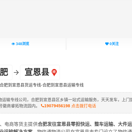
348
浏览
0
关注
肥
宣恩县
-合肥到宣恩县货运专线-合肥到宣恩县运输专线
物运输专线公司，合肥到宣恩县区乡镇一站式运输服务，天天发车，上门
7号徽商睿拓物流园内。
19079456198
点击拨打电话
商、电商等货主提供
合肥发往宣恩县零担快运、整车运输、大件运
业运输解决方案。
物信通物流公司在宣恩县市专门设立了物信通