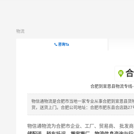
物流
咨询Ta
合
合肥到宣恩县物流专线
物信通物流是合肥市当地一家专业从事合肥到宣恩县货
货，送货上门。合肥公司地址：合肥市肥东县合店路2
物信通物流为合肥市企业、工厂、贸易商、 批发
储配送、轿车托运、搬家搬厂、物流信息咨询与行