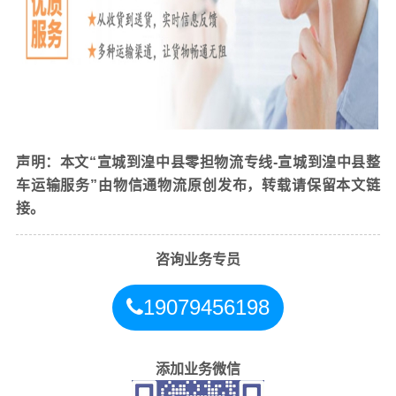
达货情况，对需要中转货物进行及时中转。不需要中转货
物及时派送，如果不能及时派送会及时和收货方和发货方
进行沟通。
7、送货之前公司客服会先和收货方联系，沟通送货时间和
到达后是否有人卸货或者是否有卸货的工具等，甚至是路
线方面的事情。
8、反馈货物送达客户手中后，我们便将送货的情况及时反
声明：本文“宣城到湟中县零担物流专线-宣城到湟中县整
馈给发货方。
车运输服务”由物信通物流原创发布，转载请保留本文链
接。
咨询业务专员
19079456198
添加业务微信