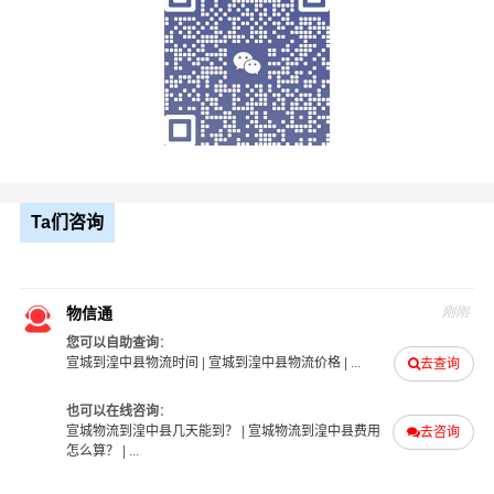
找
宣城到湟中县
物流公司为什么要选物信通物流
1、专业性：我公司专注于
宣城到湟中县
物流运输，具有专
业的物流管理和运输经验，能够提供高效、安全、可靠的
物流服务；
2、灵活性：我公司可以根据客户的需求和要求，提供个性
化的物流方案和服务，满足客户的不同需求；
Ta们咨询
3、成本控制：我公司可以通过规模化运作、优化物流流
程、降低运输成本等方式，帮助客户降低物流成本，提高
企业竞争力；
物信通
刚刚
4、信息化：我公司通过信息化技术，实现物流信息的实时
您可以自助查询
：
监控和管理，提高物流效率和服务质量；
宣城到湟中县物流时间
|
宣城到湟中县物流价格
| ...
去查询
5、风险控制：我公司具备丰富的风险管理经验和应对能
也可以在线咨询
：
力，能够有效应对物流运输中的各种风险和问题，保障客
宣城物流到湟中县几天能到？
|
宣城物流到湟中县费用
去咨询
户的利益和安全；
怎么算？
| ...
6、服务质量：我公司注重客户体验和服务质量，提供全方