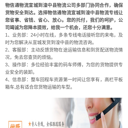
物信通物流宣城到湟中县物流公司多部门协同合作，确保
宣城到湟中县货物运输操作流程
货物安全到达。选择物信通物流宣城到湟中县物流专线让
1
、受理货物信息，可电话与我们联系，也可以上门洽谈。
您省事、省钱、省心、放心。您的托付，我们的呵护，公
2、提货这个是按客户要求，有些客户自己送货到我们仓库
司竭诚为您降本提效，给我一个机会，还您十分满意。
再由我们分配；也有客户要求我们安排车辆上门提货。
1、业务部：24小时在线，多条专线电话接听您的来电，及
3、装车由操作部进行操作，按照客户要求的时效进行相应
时为您解决从宣城发货到湟中县的物流咨询。
的安排。装车的原则就是车辆空间的合理运用。公司拥有
2、客服部：主动反馈货物在途运输信息和到货配送物流情
一批专业的搬运工，认真对待每一位客户的货物。
况，免去您查货的烦恼。
4、运输配货员将所有货物配载好后，装车完就由司机开车
3、操作部：多位经验丰富的码车师傅，为您的货物提供专
送往目的地。长途车上至少有两位司机。以保障货物安全
业安全的装卸。
准时到达目的地。
4、信息部：整车回程车资源第一时间让您享有，高栏平板
5、到达集散地后就卸货，公司都有自己的搬运工，随到随
箱车,总有适合您货物运输的车型。
卸。卸货时我们也有分货人员根据单据不同城的货物分别
分放好，有些货物也可以直接装车（直接由大车车辆转载
到派送车辆上）。为提供配送效率本公司都是采取分、配
同时进行。
6、派送的时效很关键。我公司的操作人员会根据具体的到