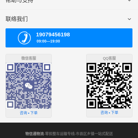
帮助与支持
联络我们
19079456198
09:00—19:00
微信客服
QQ客服
咨询 ▪ 下单
咨询 ▪ 下单
物信通物流
-零担整车运输专线-市县区乡镇一站式配送