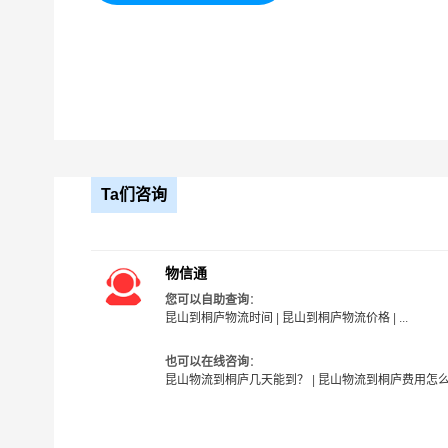
3、成本控制：我公司可以通过规模化运作、优化
争力；
4、信息化：我公司通过信息化技术，实现物流信
5、风险控制：我公司具备丰富的风险管理经验和
益和安全；
6、服务质量：我公司注重客户体验和服务质量，
保客户的物流需求得到满足。
Ta们咨询
物信通
您可以自助查询
：
昆山到桐庐物流时间
|
昆山到桐庐物流价格
| ...
也可以在线咨询
：
昆山物流到桐庐几天能到？
|
昆山物流到桐庐费用怎