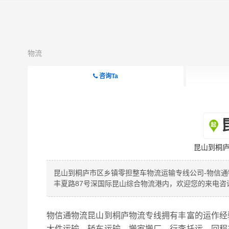
物流
咨询Ta
昆山到桐庐
昆山到桐庐市区乡镇零担整车物流运输专线公司-物信
丰夏路87号深国际昆山综合物流港内，欢迎您的来电
物信通物流昆山到桐庐物流专线拥有丰富的运作经
大件运输、轿车运输、搬家搬厂、行李托运、回程