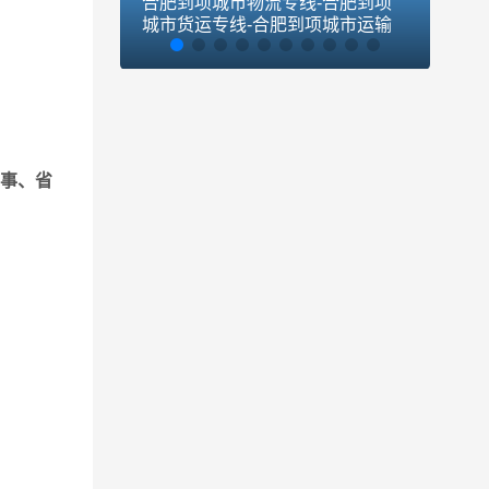
合肥到项城市物流专线-合肥到项
合肥
城市货运专线-合肥到项城市运输
货运
专线
有一批
全准时
事、省
别分放
进行。
货物及
路线方