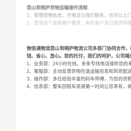
昆山到桐庐货物运输操作流程
1
、受理货物信息，可电话与我们联系，也可以上
2、提货这个是按客户要求，有些客户自己送货到
3、装车由操作部进行操作，按照客户要求的时效
专业的搬运工，认真对待每一位客户的货物。
4、运输配货员将所有货物配载好后，装车完就由
物信通物流昆山到桐庐物流公司多部门协同合作，
到达目的地。
钱、省心、放心。您的托付，我们的呵护，公司竭
5、到达集散地后就卸货，公司都有自己的搬运工
1、业务部：24小时在线，多条专线电话接听您
好，有些货物也可以直接装车（直接由大车车辆转
2、客服部：主动反馈货物在途运输信息和到货配
6、派送的时效很关键。我公司的操作人员会根据
3、操作部：多位经验丰富的码车师傅，为您的货
时派送，如果不能及时派送会及时和收货方和发货
4、信息部：整车回程车资源第一时间让您享有，
7、送货之前公司客服会先和收货方联系，沟通送
面的事情。
8、反馈货物送达客户手中后，我们便将送货的情