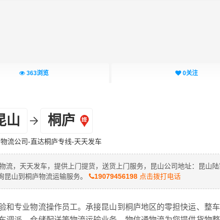
363
浏览
0
关注
昆山
桐庐
物流公司-直达桐庐专线-天天发车
通物流，天天发车，提供上门提货，送货上门服务，昆山公司地址：昆山陆
咨询昆山到桐庐物流运输服务。
19079456198
点击拨打电话
验和专业物流操作员工。承接昆山到桐庐地区的零担快运、整车
车调派、仓储配送等物流运输业务。物信通物流为您提供货物整