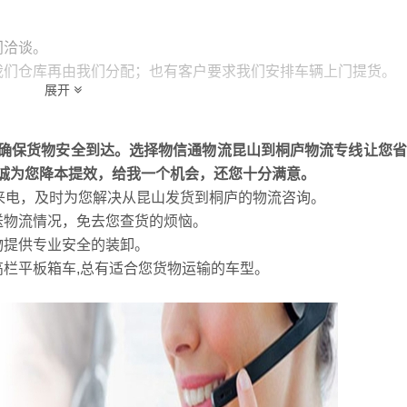
门洽谈。
我们仓库再由我们分配；也有客户要求我们安排车辆上门提货。
展开
进行相应的安排。装车的原则就是车辆空间的合理运用。公司拥
司机开车送往目的地。长途车上至少有两位司机。以保障货物安
确保货物安全到达。选择物信通物流昆山到桐庐物流专线让您省
诚为您降本提效，给我一个机会，还您十分满意。
，随到随卸。卸货时我们也有分货人员根据单据不同城的货物分
的来电，及时为您解决从昆山发货到桐庐的物流咨询。
载到派送车辆上）。为提供配送效率本公司都是采取分、配同时
送物流情况，免去您查货的烦恼。
具体的到达货情况，对需要中转货物进行及时中转。不需要中转
物提供专业安全的装卸。
方进行沟通。
高栏平板箱车,总有适合您货物运输的车型。
货时间和到达后是否有人卸货或者是否有卸货的工具等，甚至是
况及时反馈给发货方。