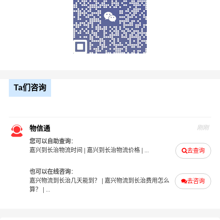
找
嘉兴到长治
物流公司为什么要选物信通物流
1、专业性：我公司专注于
嘉兴到长治
物流运输，具有专业
的物流管理和运输经验，能够提供高效、安全、可靠的物
流服务；
2、灵活性：我公司可以根据客户的需求和要求，提供个性
化的物流方案和服务，满足客户的不同需求；
3、成本控制：我公司可以通过规模化运作、优化物流流
Ta们咨询
程、降低运输成本等方式，帮助客户降低物流成本，提高
企业竞争力；
4、信息化：我公司通过信息化技术，实现物流信息的实时
物信通
刚刚
监控和管理，提高物流效率和服务质量；
您可以自助查询
：
5、风险控制：我公司具备丰富的风险管理经验和应对能
嘉兴到长治物流时间
|
嘉兴到长治物流价格
| ...
去查询
力，能够有效应对物流运输中的各种风险和问题，保障客
也可以在线咨询
：
户的利益和安全；
嘉兴物流到长治几天能到？
|
嘉兴物流到长治费用怎么
去咨询
6、服务质量：我公司注重客户体验和服务质量，提供全方
算？
| ...
位的物流服务，包括货物装卸、运输、仓储、配送等环
节，确保客户的物流需求得到满足。