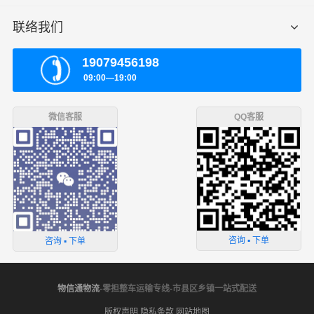
联络我们
19079456198
09:00—19:00
微信客服
QQ客服
咨询 ▪ 下单
咨询 ▪ 下单
物信通物流
-零担整车运输专线-市县区乡镇一站式配送
版权声明
隐私条款
网站地图