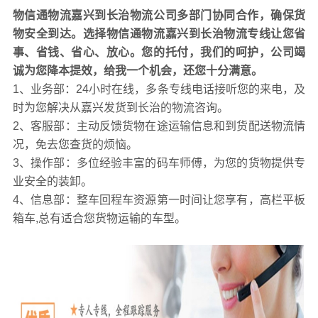
嘉兴
到长治
发货之前应该注意哪些，需要确认哪些事项
物信通物流嘉兴到长治物流公司多部门协同合作，确保货
首先货主和物流公司联系的时候，需要明确的告知你的需
物安全到达。选择物信通物流嘉兴到长治物流专线让您省
求，比如从哪里提货，发什么货，货物的长宽高尺寸和重
事、省钱、省心、放心。您的托付，我们的呵护，公司竭
量，发到哪里，是否含票，什么时候发货等。这样便于物
诚为您降本提效，给我一个机会，还您十分满意。
流公司根据你的情况安排车型和预留车位。 另外需要问清
1、业务部：24小时在线，多条专线电话接听您的来电，及
楚提货费、包装费、物流费、配送费等收费规则，好核算
时为您解决从嘉兴发货到长治的物流咨询。
出全程的物流成本。
2、客服部：主动反馈货物在途运输信息和到货配送物流情
时效性也至关重要，同行给你一个远远低于市场的价
况，免去您查货的烦恼。
格， 结果发货时又临时加价，有的客户一个礼拜了还没有
3、操作部：多位经验丰富的码车师傅，为您的货物提供专
收到货这是不合理的， 所以发货前的询价要甄别考量，运
业安全的装卸。
价再低也不能低于运输成本，另外一个是时效，这两个必
4、信息部：整车回程车资源第一时间让您享有，高栏平板
须考虑清楚。
箱车,总有适合您货物运输的车型。
贵重物品保价原则，理论上来说所有物品都应该保价，但
有的东西实际价值可能还没有保价费高，所以是否保价取
决于客户的选择，可以问清楚保价收费，是否保价客户可
以根据实际情况决定。
货物发出后保存好物流发货单， 一方面方便货物查询，一