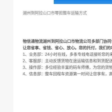
湖州到阿拉山口市零担整车运输方式
1
、发货量的别：整车运输一般是发货量比较多，或者不
省运费。
2、承运方的别：整车运输一般直接联系司机，一辆车只
物信通物流湖州到阿拉山口市物流公司多部门协同
司、司机、第三方物流甚至快递公司，零担运费一般在发
让您省事、省钱、省心、放心。您的托付，我们的
3、到货时效的别：整车运输装好货可以随即出发直达目
1、业务部：24小时在线，多条专线电话接听您
间，甚至还会中转多花时间。
2、客服部：主动反馈货物在途运输信息和到货配
湖州到阿拉山口市零担整车运输需要根据您的货物出货量
3、操作部：多位经验丰富的码车师傅，为您的货
4、信息部：整车回程车资源第一时间让您享有，