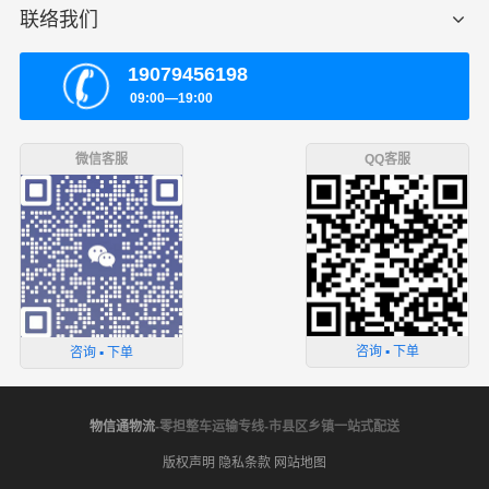
联络我们
19079456198
09:00—19:00
微信客服
QQ客服
咨询 ▪ 下单
咨询 ▪ 下单
物信通物流
-零担整车运输专线-市县区乡镇一站式配送
版权声明
隐私条款
网站地图