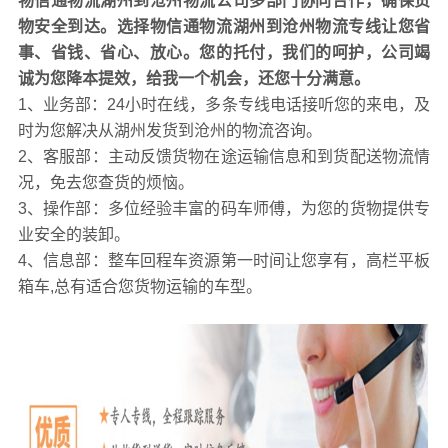
物信通物流湖州到沧州物流公司多部门协同合作，确保货
1
、按照重量收费，该方法是按照发货货物的毛重来计算运
物安全到达。选择物信通物流湖州到沧州物流专线让您省
输费用，前提是货物的体积在规定范围内。
事、省钱、省心、放心。您的托付，我们的呵护，公司竭
2、按照体积收费，该方法是按照发货货物的体积计算货物
诚为您降本提效，给我一个机会，还您十分满意。
的费用，要求货物的重量在规定范围内。
1、业务部：24小时在线，多条专线电话接听您的来电，及
3、按照选择计费，对于货物的重量和体积都难以辨别的，
时为您解决从湖州发货到沧州的物流咨询。
不规则物品，从以上两种方法中选择一种合适的计价方
2、客服部：主动反馈货物在途运输信息和到货配送物流情
式。
况，免去您查货的烦恼。
4、综合重量和体积计费，分别按照货物的毛重和体积计算
3、操作部：多位经验丰富的码车师傅，为您的货物提供专
运输费用，选择其中运费最高的，也就是重量体积取大计
业安全的装卸。
算运费。
4、信息部：整车回程车资源第一时间让您享有，高栏平板
5、按照发货网点议定计费，按照托运人和承运人事先约定
箱车,总有适合您货物运输的车型。
的价格来计算运费，例如运送大型机器等。