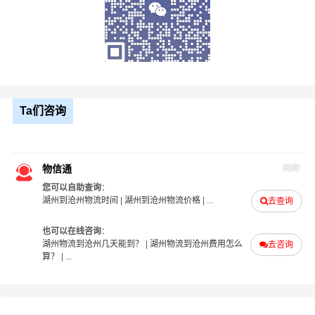
5、风险控制：我公司具备丰富的风险管理经验和应对能
力，能够有效应对物流运输中的各种风险和问题，保障客
户的利益和安全；
6、服务质量：我公司注重客户体验和服务质量，提供全方
位的物流服务，包括货物装卸、运输、仓储、配送等环
节，确保客户的物流需求得到满足。
Ta们咨询
物信通
刚刚
您可以自助查询
：
湖州到沧州物流时间
|
湖州到沧州物流价格
| ...
去查询
也可以在线咨询
：
湖州物流到沧州几天能到？
|
湖州物流到沧州费用怎么
去咨询
算？
| ...